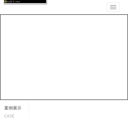
Toggle
navigati
案例展示
CASE